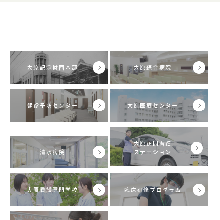
大原記念財団本部
大原綜合病院
健診予防センター
大原医療センター
大原訪問看護
清水病院
ステーション
大原看護専門学校
臨床研修プログラム